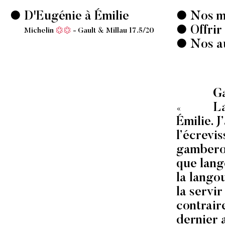
D'Eugénie à Émilie
Nos m
Offrir
Michelin
Gault & Millau 17.5/20
Nos a
Ga
La
Émilie. J
l’écrevi
gambero, 
que lang
la lango
la servir
contraire
dernier 