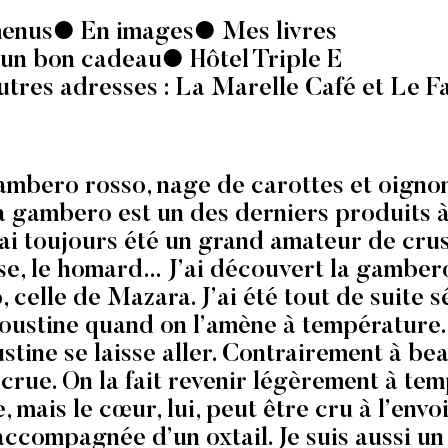
enus
En images
Mes livres
 un bon cadeau
Hôtel Triple E
utres adresses :
La Marelle Café
et
Le Fa
mbero rosso, nage de carottes et oigno
 gambero est un des derniers produits à 
’ai toujours été un grand amateur de crus
sse, le homard… J’ai découvert la gambero
celle de Mazara. J’ai été tout de suite s
oustine quand on l’amène à température. E
ustine se laisse aller. Contrairement à b
 crue. On la fait revenir légèrement à tem
, mais le cœur, lui, peut être cru à l’env
accompagnée d’un oxtail. Je suis aussi 